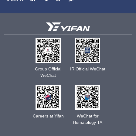
Group Official
IR Official WeChat
WeChat
Careers at Yifan
WeChat for
Hematology TA