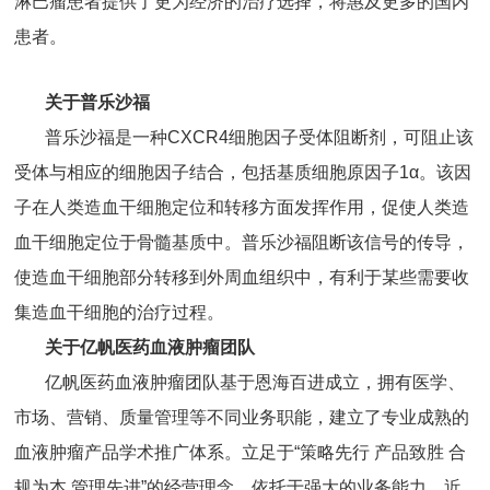
淋巴瘤患者提供了更为经济的治疗选择，将惠及更多的国内
患者。
关于普乐沙福
普乐沙福是一种CXCR4细胞因子受体阻断剂，可阻止该
受体与相应的细胞因子结合，包括基质细胞原因子1α。该因
子在人类造血干细胞定位和转移方面发挥作用，促使人类造
血干细胞定位于骨髓基质中。普乐沙福阻断该信号的传导，
使造血干细胞部分转移到外周血组织中，有利于某些需要收
集造血干细胞的治疗过程。
关于亿帆医药血液肿瘤团队
亿帆医药血液肿瘤团队基于恩海百进成立，拥有医学、
市场、营销、质量管理等不同业务职能，建立了专业成熟的
血液肿瘤产品学术推广体系。立足于“策略先行 产品致胜 合
规为本 管理先进”的经营理念，依托于强大的业务能力，近